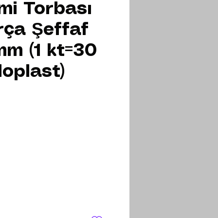
mi Torbası
rça Şeffaf
mm (1 kt=30
loplast)
e