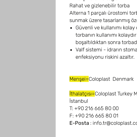
Rahat ve gizlenebilir torba
Alterna 1 parçalı ürostomi torb
sunmak üzere tasarlanmış özel
Güvenli ve kullanımı kolay ç
torbanın kullanımı kolaydır
boşaltıldıktan sonra torbad
Valf sistemi - idrarın stom
enfeksiyonu riskini azaltır.
Menşei=
Coloplast Denmark
İthalatçısı=
Coloplast Turkey M
İstanbul
T: +90 216 665 80 00
F: +90 216 665 80 01
E-Posta
: info.tr@coloplast.