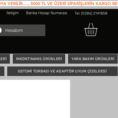
RİLİR......5000 TL VE ÜZERİ SİPARİŞLERİN KARGO BEDE
İletişim
Banka Hesap Numarası
Tel: (0286) 2141858
Hesabım
ERİ
INKONTINANS ÜRÜNLERİ
YARA BAKIM ÜRÜNLERİ
OSTOMİ TORBASI VE ADAPTÖR UYUM ÇİZELGESİ