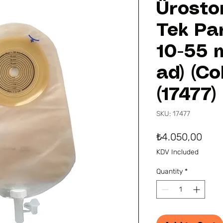
Ürosto
Tek Pa
10-55 
ad) (Co
(17477)
SKU: 17477
Pric
₺4.050,00
KDV Included
Quantity
*