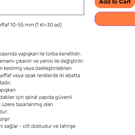
Add to Cart
effaf 10-55 mm (1 kt=30 ad)
basında yapışkan ile torba kenetlidir.
amı çıkarılır ve yenisi ile değiştirilir.
 kesilmiş veya özelleştirilebilen
şeffaf veya opak renklerde iki ebatta
adır.
yapışkan
dakiler için spiral yapıda güvenli
 üzere tasarlanmış olan
dur:
pışır
i sağlar - cilt dostudur ve tahrişe