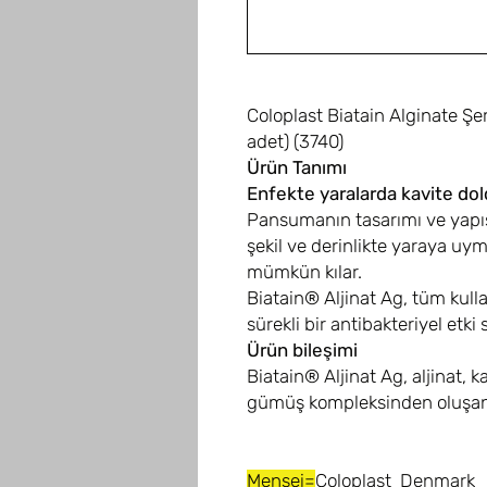
Coloplast Biatain Alginate Şe
adet) (3740)
Ürün Tanımı
Enfekte yaralarda kavite dold
Pansumanın tasarımı ve yapıs
şekil ve derinlikte yaraya uy
mümkün kılar.
Biatain® Aljinat Ag, tüm kul
sürekli bir antibakteriyel etki 
Ürün bileşimi
Biatain® Aljinat Ag, aljinat, k
gümüş kompleksinden oluşan 
Menşei=
Coloplast Denmark