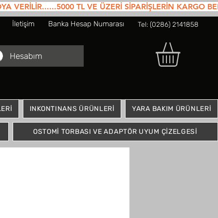
RİLİR......5000 TL VE ÜZERİ SİPARİŞLERİN KARGO BEDE
İletişim
Banka Hesap Numarası
Tel: (0286) 2141858
Hesabım
ERİ
INKONTINANS ÜRÜNLERİ
YARA BAKIM ÜRÜNLERİ
OSTOMİ TORBASI VE ADAPTÖR UYUM ÇİZELGESİ