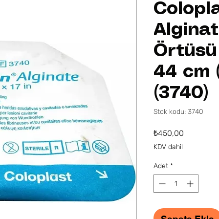
Colopla
Alginat
Örtüsü
44 cm (
(3740)
Stok kodu: 3740
Fiyat
₺450,00
KDV dahil
Adet
*
Sepete Ekle