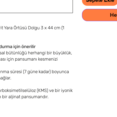
He
rit Yara Örtüsü Dolgu 3 x 44 cm (1
urma için önerilir
al bütünlüğü herhangi bir büyüklük,
ması için pansumanı kesmenizi
lanma süresi (7 güne kadar) boyunca
sağlar.
arboksimetilselüloz (KMS) ve bir iyonik
bir aljinat pansumandır.