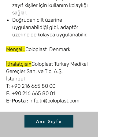
zayıf kişiler için kullanım kolaylığı
sağlar.
Doğrudan cilt üzerine
uygulanabildiği gibi, adaptör
üzerine de kolayca uygulanabilir.
Menşei=
Coloplast Denmark
İthalatçısı=
Coloplast Turkey Medikal
Gereçler San. ve Tic. A.Ş.
İstanbul
T: +90 216 665 80 00
F: +90 216 665 80 01
E-Posta
: info.tr@coloplast.com
Ana Sayfa